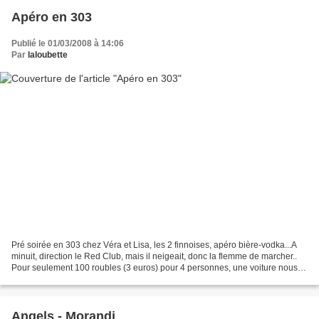
Apéro en 303
Publié le 01/03/2008 à 14:06
Par
laloubette
Pré soirée en 303 chez Véra et Lisa, les 2 finnoises, apéro bière-vodka...A
minuit, direction le Red Club, mais il neigeait, donc la flemme de marcher..
Pour seulement 100 roubles (3 euros) pour 4 personnes, une voiture nous a
servi de taxi pour aller...
Angels - Morandi