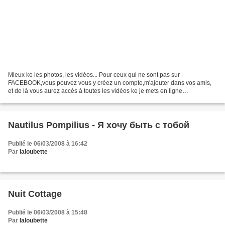
Mieux ke les photos, les vidéos... Pour ceux qui ne sont pas sur
FACEBOOK,vous pouvez vous y créez un compte,m'ajouter dans vos amis,
et de là vous aurez accès à toutes les vidéos ke je mets en ligne
régulièrement ! N'oubliez pas aussi,que vous pouvez...
Nautilus Pompilius - Я хочу быть с тобой
Publié le 06/03/2008 à 16:42
Par
laloubette
Nuit Cottage
Publié le 06/03/2008 à 15:48
Par
laloubette