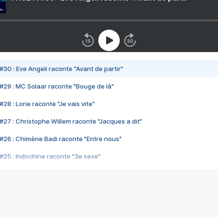
#30 : Eve Angeli raconte "Avant de partir"
#29 : MC Solaar raconte "Bouge de là"
28 : Lorie raconte "Je vais vite"
#27 : Christophe Willem raconte "Jacques a dit"
#26 : Chimène Badi raconte "Entre nous"
#25 : Indochine raconte "3e sexe"
#24 : Zaho raconte "C'est chelou"
#23 : Patrick Bruel raconte "Au café des délices"
#22 : Kyo raconte "Le chemin"