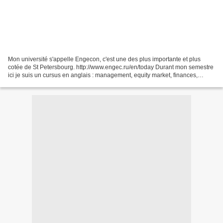
Mon université s'appelle Engecon, c'est une des plus importante et plus
cotée de St Petersbourg. http://www.engec.ru/en/today Durant mon semestre
ici je suis un cursus en anglais : management, equity market, finances,
economic appraisal of investments....