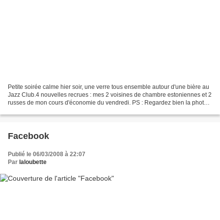
Petite soirée calme hier soir, une verre tous ensemble autour d'une bière au
Jazz Club.4 nouvelles recrues : mes 2 voisines de chambre estoniennes et 2
russes de mon cours d'économie du vendredi. PS : Regardez bien la photo
d'Ilia et moi ... je bois une...
Facebook
Publié le 06/03/2008 à 22:07
Par
laloubette