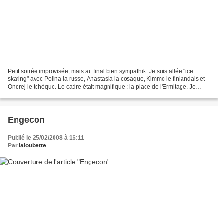
Petit soirée improvisée, mais au final bien sympathik. Je suis allée "ice
skating" avec Polina la russe, Anastasia la cosaque, Kimmo le finlandais et
Ondrej le tchèque. Le cadre était magnifique : la place de l'Ermitage. Je
compte d'ailleurs y retourner...
Engecon
Publié le 25/02/2008 à 16:11
Par
laloubette