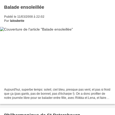
Balade ensoleillée
Publié le 11/03/2008 à 22:02
Par
laloubette
Aujourd'hui, superbe temps: soleil, ciel bleu, presque pas vent, et pas si froid
que ça (pas gants, pas de bonnet, pas d'écharpe !). On a donc profiter de
notre journée libre pour se balader entre fille, avec Riikka et Lena, et faire
pleins de belles...