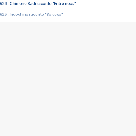
#26 : Chimène Badi raconte "Entre nous"
#25 : Indochine raconte "3e sexe"
#24 : Zaho raconte "C'est chelou"
#23 : Patrick Bruel raconte "Au café des délices"
#22 : Kyo raconte "Le chemin"
#21 : Nolwenn Leroy raconte "Cassé"
#20 : Patrick Hernandez raconte "Born to be alive"
#19 : Lorie raconte "Près de moi"
#18 : Michael Jones raconte "A nos actes manqués" (avec Jean-Jacque
#17 : Khaled raconte "Aïcha"
#16 : Corneille raconte "Parce qu'on vient de loin"
#15 : Indochine raconte "L'aventurier"
14 : Lorie raconte "Sur un air latino"