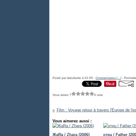
Posté par laloubette à 01:05 -
Commentaires [
…
]
- Permalie
Vous aimez ?
0 vote
Film : Voyage retour à travers l'Europe de l'es
Vous aimerez aussi :
ЖаRа / Zhara (2006)
отец / Father (200