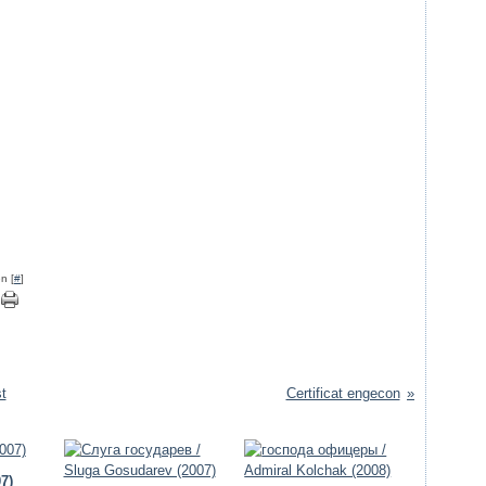
n [
#
]
t
Certificat engecon
7)