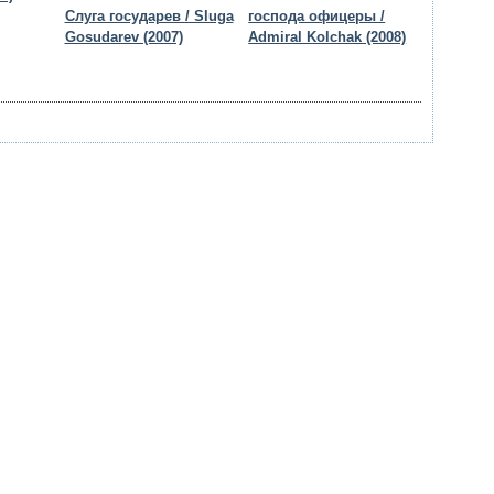
Слуга государев / Sluga
господа офицеры /
Gosudarev (2007)
Admiral Kolchak (2008)